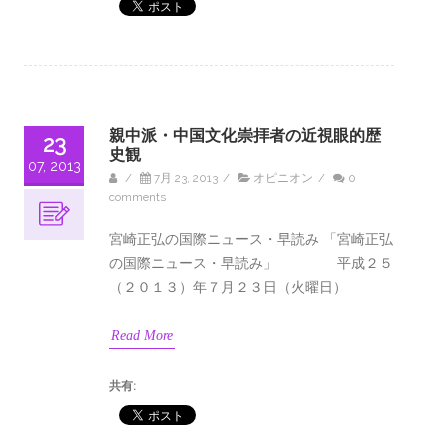
親中派・中国文化崇拝者の近視眼的歴
23
史観
07, 2013
/
7月 23, 2013
/
オピニオン
/
0
comments
宮崎正弘の国際ニュース・早読み 「宮崎正弘
の国際ニュース・早読み」 平成２５
（２０１３）年７月２３日（火曜日）
Read More
共有: