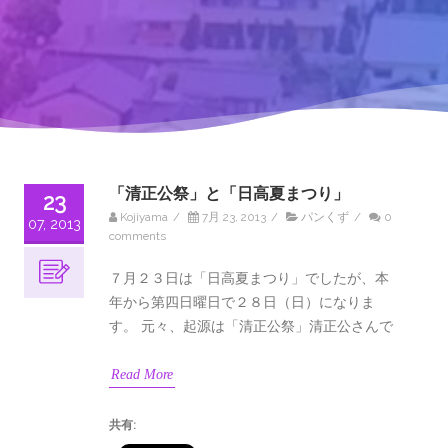
「清正公祭」と「日高夏まつり」
23
Kojiyama
/
7月 23, 2013
/
パンくず
/
0
07, 2013
comments
７月２３日は「日高夏まつり」でしたが、本
年から第四日曜日で２８日（日）になりま
す。 元々、起源は「清正公祭」清正公さんで
Read More
共有: