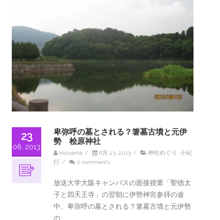
卑弥呼の墓とされる？箸墓古墳と元伊
23
勢 桧原神社
06, 2013
Kojiyama
/
6月 23, 2013
/
神社めぐり
,
小紀
行
/
0 comments
放送大学大阪キャンパスの面接授業「聖徳太
子と四天王寺」の翌朝に伊勢神宮参拝の途
中、卑弥呼の墓とされる？箸墓古墳と元伊勢
の