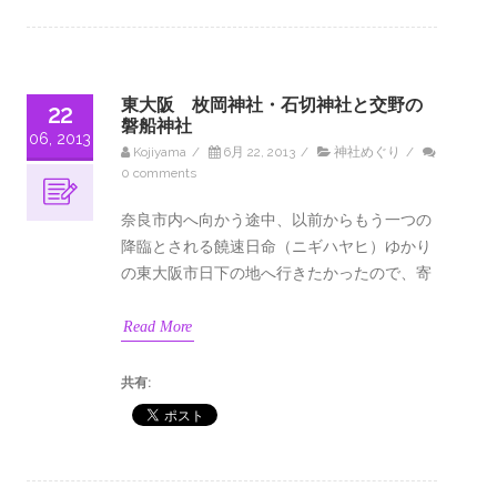
東大阪 枚岡神社・石切神社と交野の
22
磐船神社
06, 2013
Kojiyama
/
6月 22, 2013
/
神社めぐり
/
0 comments
奈良市内へ向かう途中、以前からもう一つの
降臨とされる饒速日命（ニギハヤヒ）ゆかり
の東大阪市日下の地へ行きたかったので、寄
Read More
共有: