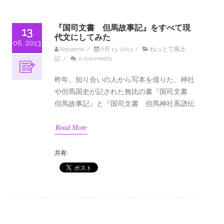
『国司文書 但馬故事記』をすべて現
13
代文にしてみた
06, 2013
Kojiyama
/
6月 13, 2013
/
ねっとで風土
記
/
0 comments
昨年、知り合いの人から写本を借りた、神社
や但馬国史が記された無比の書『国司文書
但馬故事記』と『国司文書 但馬神社系譜伝
Read More
共有: