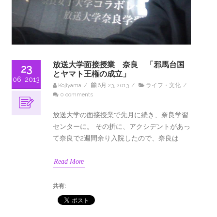
放送大学面接授業 奈良 「邪馬台国
23
とヤマト王権の成立」
06, 2013
Kojiyama
/
6月 23, 2013
/
ライフ・文化
/
0 comments
放送大学の面接授業で先月に続き、奈良学習
センターに。 その折に、アクシデントがあっ
て奈良で2週間余り入院したので、奈良は
Read More
共有: