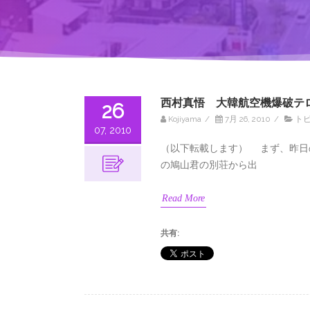
西村真悟 大韓航空機爆破テ
26
Kojiyama
/
7月 26, 2010
/
ト
07, 2010
（以下転載します） まず、昨日
の鳩山君の別荘から出
Read More
共有: