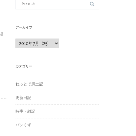
for:
アーカイブ
温
ア
ー
カ
イ
ブ
カテゴリー
ねっとで風土記
更新日記
時事・雑記
パンくず