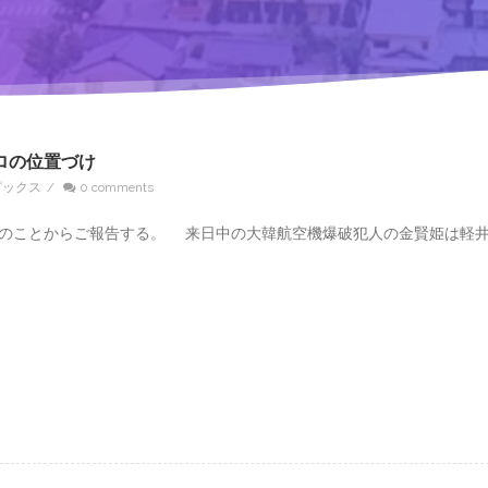
ロの位置づけ
ピックス
/
0 comments
のことからご報告する。 来日中の大韓航空機爆破犯人の金賢姫は軽