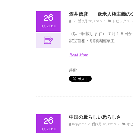
酒井信彦 欧米人権主義の
26
/
7月 26, 2010
/
トピックス
07, 2010
（以下転載します） ７月１５日
家宝首相・胡錦濤国家主
Read More
共有:
中国の厭らしい恐ろしさ
26
Kojiyama
/
7月 26, 2010
/
オ
07, 2010