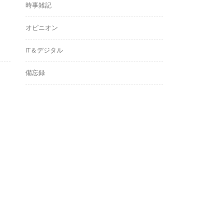
時事雑記
オピニオン
IT＆デジタル
備忘録
アーカイブ
ア
ー
カ
イ
ブ
タグ
たんごる
Wordpress
たんばる
イギリス