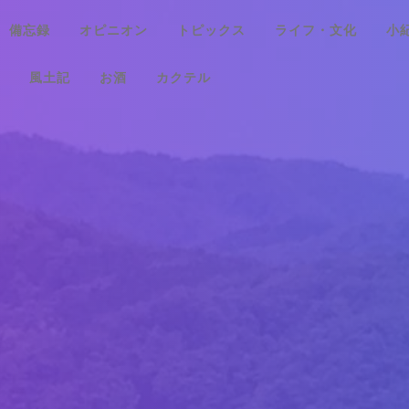
備忘録
オピニオン
トピックス
ライフ・文化
小
風土記
お酒
カクテル