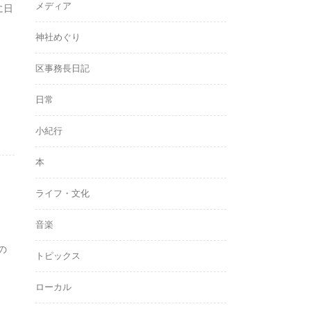
メディア
に日
神社めぐり
区事務長日記
日常
小紀行
本
ライフ・文化
音楽
の
トピックス
ローカル