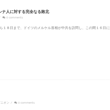
シナ人に対する完全なる敗北
/
0 comments
から１８日まで、ドイツのメルケル首相が中共を訪問し、この間１６日に
ピニオン
/
0 comments