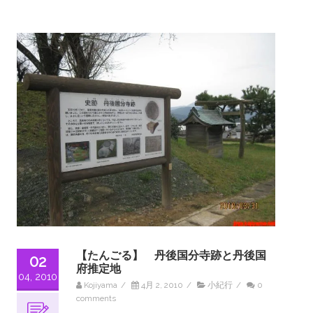
【たんごる】 丹後国分寺跡と丹後国
02
府推定地
04, 2010
Kojiyama
/
4月 2, 2010
/
小紀行
/
0
comments