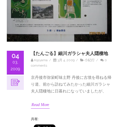
【たんごる】細川ガラシャ夫人隠棲地
04
Kojiyama
/
3月 4, 2009
/
小紀行
/
0
03,
comments
2009
京丹後市弥栄町味土野 丹後に古墳を尋ねる帰
り道、前から訪ねてみたかった細川ガラシャ
夫人隠棲地に日暮れになっていましたが、
Read More
共有: