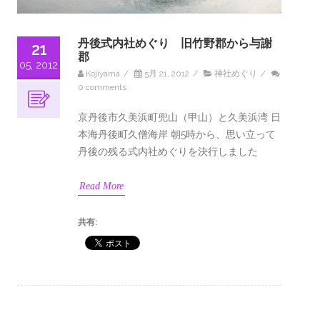
丹後式内社めぐり 旧竹野郡から与謝
21
郡
05, 2012
Kojiyama
/
5月 21, 2012
/
神社めぐり
/
0 comments
京丹後市久美浜町兜山（甲山）と久美浜湾 日
本海丹後町久僧海岸 朝5時から、思い立って
丹後の残る式内社めぐりを決行しました
Read More
共有: