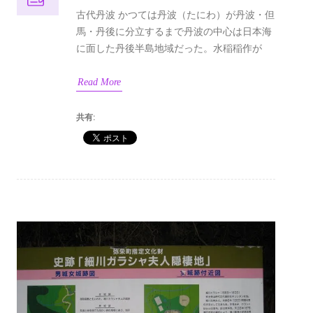
古代丹波 かつては丹波（たにわ）が丹波・但
馬・丹後に分立するまで丹波の中心は日本海
に面した丹後半島地域だった。水稲稲作が
Read More
共有: