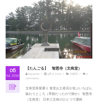
【たんごる】 智恩寺（文殊堂）
06
Kojiyama
/
4月 6, 2010
/
小紀行
/
0
04, 2010
comments
文殊堂茶屋通り 食堂お土産店が並ぶいちばん
賑わうところ（早朝だったので静か） 智恩寺
（文殊堂） 日本三文殊のひとつで通称