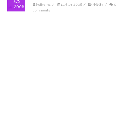
13
Kojiyama
/
11月 13, 2006
/
小紀行
/
0
11, 2006
comments
宮津市役所の近くにあります。 現存する教会
としては、日本で最も古い教会です。 内部に
入ると畳が敷かれてあります。 ↑
Read More
共有:
【たんごる】 赤レンガ博物館・舞鶴
13
引き揚げ記念館
11, 2006
Kojiyama
/
11月 13, 2006
/
小紀行
/
0
comments