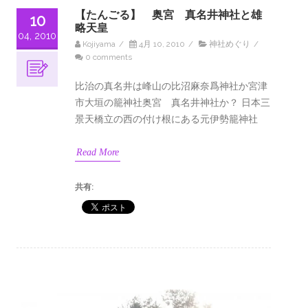
【たんごる】 奥宮 真名井神社と雄
10
略天皇
04, 2010
Kojiyama
/
4月 10, 2010
/
神社めぐり
/
0 comments
比治の真名井は峰山の比沼麻奈爲神社か宮津
市大垣の籠神社奥宮 真名井神社か？ 日本三
景天橋立の西の付け根にある元伊勢籠神社
Read More
共有: