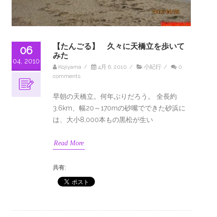
【たんごる】 久々に天橋立を歩いて
06
みた
04, 2010
Kojiyama
/
4月 6, 2010
/
小紀行
/
0
comments
早朝の天橋立。何年ぶりだろう。 全長約
3.6km、幅20～170mの砂嘴でできた砂浜に
は、大小8,000本もの黒松が生い
Read More
共有: