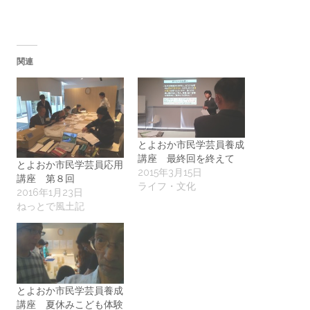
関連
とよおか市民学芸員養成
講座 最終回を終えて
とよおか市民学芸員応用
2015年3月15日
講座 第８回
ライフ・文化
2016年1月23日
ねっとで風土記
とよおか市民学芸員養成
講座 夏休みこども体験