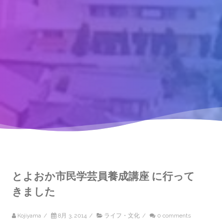
とよおか市民学芸員養成講座 に行って
きました
Kojiyama
/
8月 3, 2014
/
ライフ・文化
/
0 comments