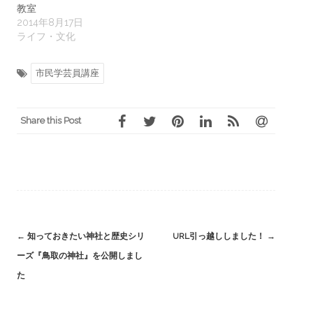
教室
2014年8月17日
ライフ・文化
市民学芸員講座
Share this Post
Post
←
知っておきたい神社と歴史シリ
URL引っ越ししました！
→
navigation
ーズ『鳥取の神社』を公開しまし
た