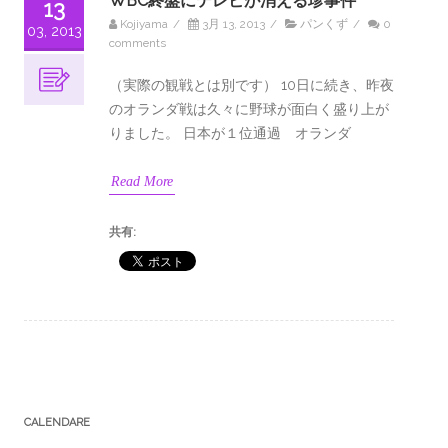
WBC終盤にテレビが消える珍事件
13
Kojiyama
/
3月 13, 2013
/
パンくず
/
0
03, 2013
comments
（実際の観戦とは別です） 10日に続き、昨夜
のオランダ戦は久々に野球が面白く盛り上が
りました。 日本が１位通過 オランダ
Read More
共有:
CALENDARE