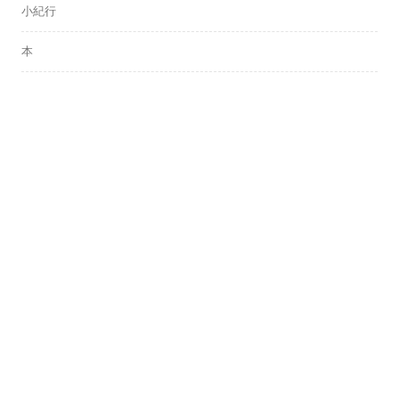
小紀行
本
ライフ・文化
音楽
トピックス
ローカル
時事雑記
オピニオン
IT＆デジタル
備忘録