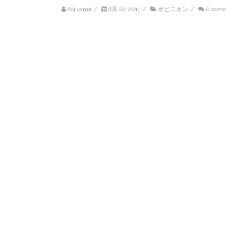
Kojiyama
/
6月 22, 2011
/
オピニオン
/
0 com