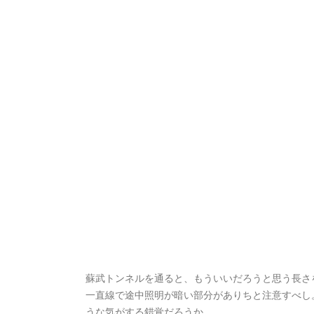
蘇武トンネルを通ると、もういいだろうと思う長さ
一直線で途中照明が暗い部分がありちと注意すべし
うな気がする錯覚だろうか。