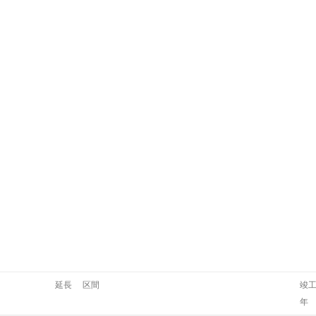
延長
区間
竣
年