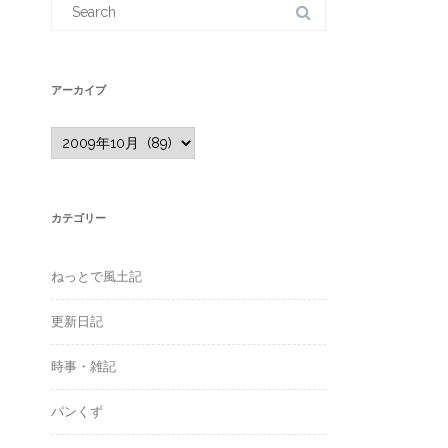
for:
アーカイブ
ア
ー
カ
イ
ブ
カテゴリー
ねっとで風土記
更新日記
時事・雑記
パンくず