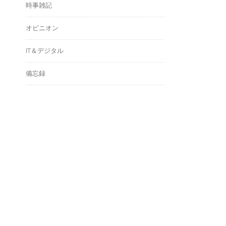
時事雑記
オピニオン
IT＆デジタル
備忘録
アーカイブ
ア
ー
カ
イ
ブ
タグ
たんごる
Wordpress
たんばる
イギリス