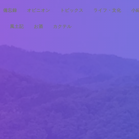
備忘録
オピニオン
トピックス
ライフ・文化
小
風土記
お酒
カクテル