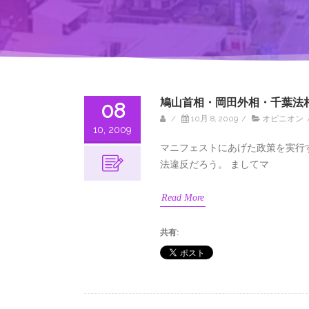
鳩山首相・岡田外相・千葉法
08
/
10月 8, 2009
/
オピニオン
10, 2009
マニフェストにあげた政策を実行
法違反だろう。 ましてマ
Read More
共有: