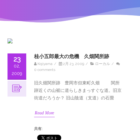
桂小五郎最大の危機 久畑関所跡
23
Kojiyama
/
2月 23, 2009
/
ローカル
/
02,
0 comments
2009
旧久畑関所跡 豊岡市但東町久畑 関所
跡近くの山裾に道らしきまっすぐな道。旧京
街道だろうか？ 旧山陰道（支道）の石畳
Read More
共有: