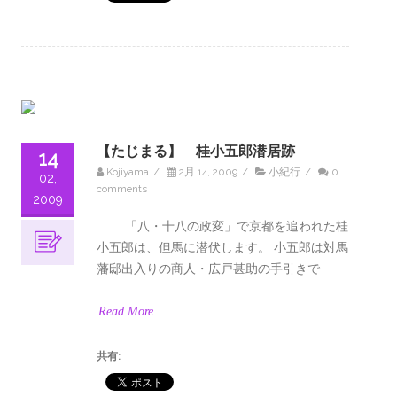
【たじまる】 桂小五郎潜居跡
14
Kojiyama
/
2月 14, 2009
/
小紀行
/
0
02,
comments
2009
「八・十八の政変」で京都を追われた桂
小五郎は、但馬に潜伏します。 小五郎は対馬
藩邸出入りの商人・広戸甚助の手引きで
Read More
共有: