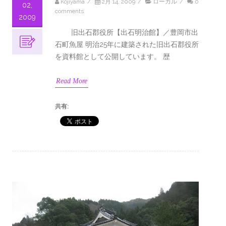
Kojiyama
/
2月 14, 2009
/
ローカル
/
0
02,
comments
2009
旧出石郡役所【出石明治館】／豊岡市出
石町魚屋 明治25年に建築された旧出石郡役所
を資料館として公開しています。 歴
Read More
共有: