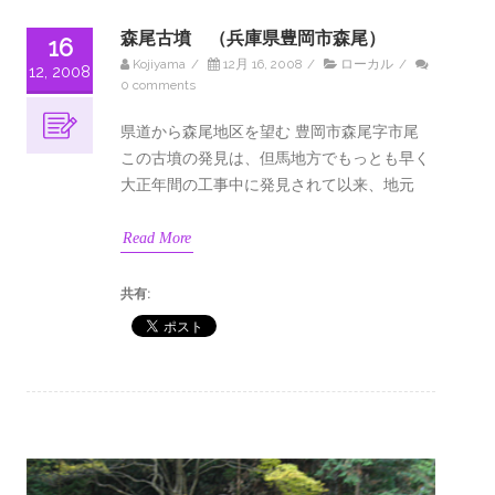
森尾古墳 （兵庫県豊岡市森尾）
16
Kojiyama
/
12月 16, 2008
/
ローカル
/
12, 2008
0 comments
県道から森尾地区を望む 豊岡市森尾字市尾
この古墳の発見は、但馬地方でもっとも早く
大正年間の工事中に発見されて以来、地元
Read More
共有: