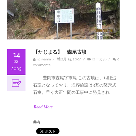
【たじまる】 森尾古墳
14
Kojiyama
/
2月 14, 2009
/
ローカル
/
0
02,
comments
2009
豊岡市森尾字市尾 この古墳は、1墳丘3
石室となっており、埋葬施設は3基の竪穴式
石室。早く大正年間の工事中に発見され
Read More
共有: