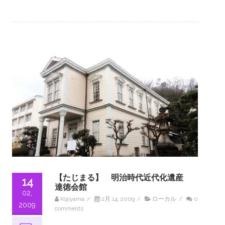
【たじまる】 明治時代近代化遺産
14
達徳会館
02,
Kojiyama
/
2月 14, 2009
/
ローカル
/
0
2009
comments