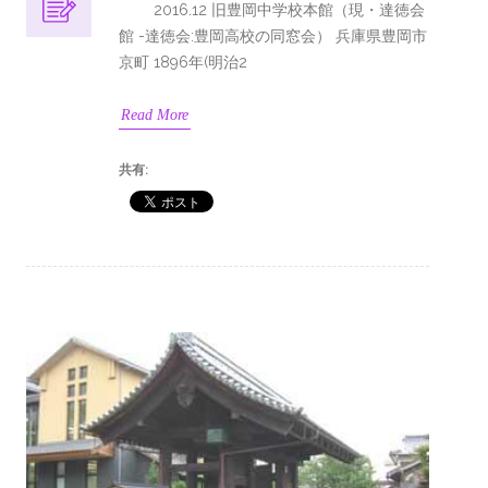
2016.12 旧豊岡中学校本館（現・達徳会
館 -達徳会:豊岡高校の同窓会） 兵庫県豊岡市
京町 1896年(明治2
Read More
共有: