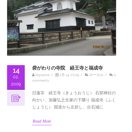
砦がわりの寺院 経王寺と福成寺
14
Kojiyama
/
2月 14, 2009
/
ローカル
/
0
02,
comments
2009
日蓮宗 経王寺（きょうおうじ） 石部神社の
向かい、加藤弘之生家の下隣り 福成寺（ふく
じょうじ） 国道から左折し、出石城に
Read More