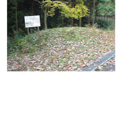
大師山古墳 （豊岡市引野）
30
Kojiyama
/
11月 30, 2008
/
ローカル
/
11, 2008
0 comments
豊岡市引野 90墓近い円墳が造られていま
す。2008年11月29日に訪ねました。 大師山
は標高100ｍほどの細長い丘陵で