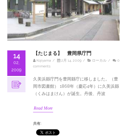
【たじまる】 豊岡県庁門
14
Kojiyama
/
2月 14, 2009
/
ローカル
/
0
02,
comments
2009
久美浜縣庁門を豊岡縣庁に移しました。（豊
岡市図書館） 1868年（慶応4年）に久美浜縣
（くみはまけん）が誕生。丹後、丹波
Read More
共有: